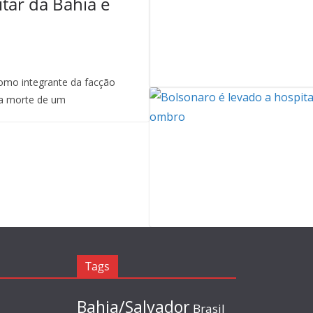
itar da Bahia é
mo integrante da facção
a morte de um
Tags
Bahia/Salvador
Brasil