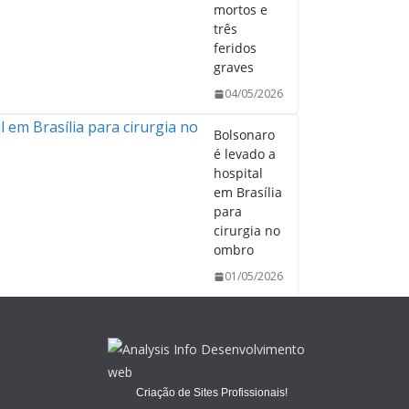
mortos e
três
feridos
graves
04/05/2026
Bolsonaro
é levado a
hospital
em Brasília
para
cirurgia no
ombro
01/05/2026
Criação de Sites Profissionais!