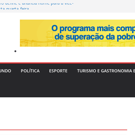
ro define e anuncia nome para a vice-
ta quarta-feira
ira Livre II: PF Mira Servidores e Fraudes em
Táxi na Bahia com Prejuízo Tributário
eção de Uganda e do SC Villa, David Owori É
das Durante Assalto em Kampala
Destrói Plantação com 20 Mil Pés de Maconha e
 de R$ 4 Milhões na Bahia
vera e Risco de Ciclone Atingem o Brasil a
inta-feira (6)
UNDO
POLÍTICA
ESPORTE
TURISMO E GASTRONOMIA 