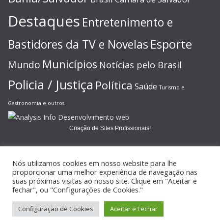
Destaques
Entretenimento e
Esporte
Bastidores da TV e Novelas
Municípios
Mundo
Notícias pelo Brasil
Policia / Justiça
Política
Saúde
Turismo e
Gastronomia e outros
Criação de Sites Profissionais!
Nós utilizamos cookies em nosso website para lhe
proporcionar uma melhor experiência de navegação nas
suas próximas visitas ao nosso site. Clique em "Aceitar e
Copyright © 2026
JORNAL GAZETA ONLINE
. Todos os direitos
fechar", ou "Configurações de Cookies."
reservados.
Configuração de Cookies
Aceitar e Fechar
Tema:
ColorMag
por ThemeGrill. Powered by
WordPress
.