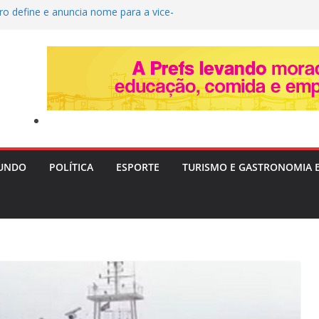
ro define e anuncia nome para a vice-
ta quarta-feira
ira Livre II: PF Mira Servidores e Fraudes em
Táxi na Bahia com Prejuízo Tributário
eção de Uganda e do SC Villa, David Owori É
das Durante Assalto em Kampala
Destrói Plantação com 20 Mil Pés de Maconha e
 de R$ 4 Milhões na Bahia
vera e Risco de Ciclone Atingem o Brasil a
inta-feira (6)
UNDO
POLÍTICA
ESPORTE
TURISMO E GASTRONOMIA 