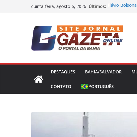
Pular
Últimos:
Flávio Bolsona
quinta-feira, agosto 6, 2026
para
presidência nes
Operação Bande
o
Concessões de 
conteúdo
Capitão da Sel
Morto a Pedra
Polícia Civil 
Causa Prejuízo
Frente Fria Se
Partir desta Qu
DESTAQUES
BAHIA/SALVADOR
M
CONTATO
PORTUGUÊS