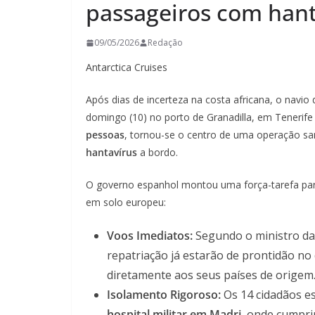
passageiros com han
09/05/2026
Redação
Antarctica Cruises
Após dias de incerteza na costa africana, o navio
domingo (10) no porto de Granadilla, em Tenerife
pessoas
, tornou-se o centro de uma operação san
hantavírus
a bordo.
O governo espanhol montou uma força-tarefa para
em solo europeu:
Voos Imediatos:
Segundo o ministro da P
repatriação já estarão de prontidão no
diretamente aos seus países de origem
Isolamento Rigoroso:
Os 14 cidadãos e
hospital militar em Madri
, onde cumpri