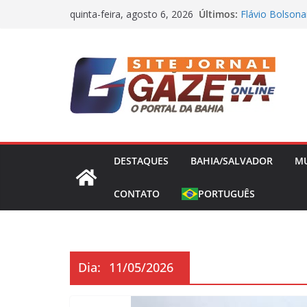
Pular
Últimos:
Flávio Bolsona
quinta-feira, agosto 6, 2026
para
presidência nes
Operação Bande
o
Concessões de 
conteúdo
Capitão da Sel
Morto a Pedra
Polícia Civil 
Causa Prejuízo
Frente Fria Se
Partir desta Qu
DESTAQUES
BAHIA/SALVADOR
M
CONTATO
PORTUGUÊS
Dia:
11/05/2026