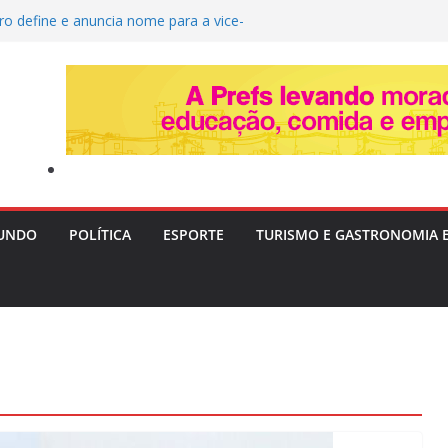
ro define e anuncia nome para a vice-
ta quarta-feira
ira Livre II: PF Mira Servidores e Fraudes em
Táxi na Bahia com Prejuízo Tributário
eção de Uganda e do SC Villa, David Owori É
das Durante Assalto em Kampala
Destrói Plantação com 20 Mil Pés de Maconha e
 de R$ 4 Milhões na Bahia
vera e Risco de Ciclone Atingem o Brasil a
inta-feira (6)
UNDO
POLÍTICA
ESPORTE
TURISMO E GASTRONOMIA 