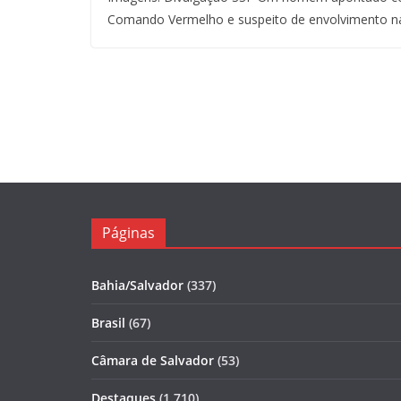
Comando Vermelho e suspeito de envolvimento n
Páginas
Bahia/Salvador
(337)
Brasil
(67)
Câmara de Salvador
(53)
Destaques
(1.710)