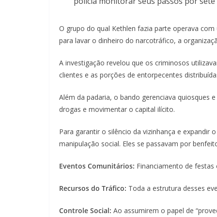
polícia monitorar seus passos por set
O grupo do qual Kethlen fazia parte operava com
para lavar o dinheiro do narcotráfico, a organiza
A investigação revelou que os criminosos utiliza
clientes e as porções de entorpecentes distribuída
Além da padaria, o bando gerenciava quiosques e
drogas e movimentar o capital ilícito.
Para garantir o silêncio da vizinhança e expandir 
manipulação social. Eles se passavam por benfeit
Eventos Comunitários:
Financiamento de festas 
Recursos do Tráfico:
Toda a estrutura desses eve
Controle Social:
Ao assumirem o papel de “proved