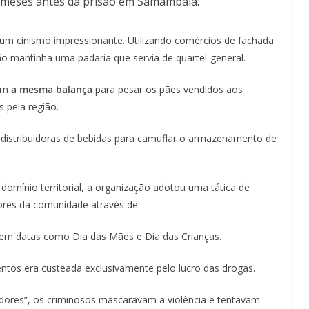
e meses antes da prisão em Samambaia.
 um cinismo impressionante. Utilizando comércios de fachada
ção mantinha uma padaria que servia de quartel-general.
vam
a mesma balança
para pesar os pães vendidos aos
s pela região.
 distribuidoras de bebidas para camuflar o armazenamento de
o domínio territorial, a organização adotou uma tática de
ores da comunidade através de:
em datas como Dia das Mães e Dia das Crianças.
ntos era custeada exclusivamente pelo lucro das drogas.
ores”, os criminosos mascaravam a violência e tentavam