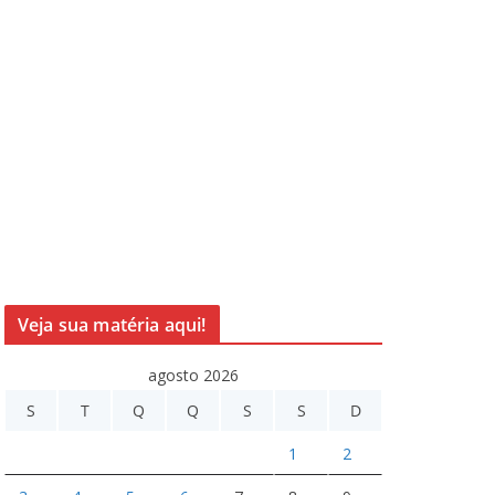
Veja sua matéria aqui!
agosto 2026
S
T
Q
Q
S
S
D
1
2