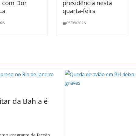
s com Dor
presidência nesta
ca
quarta-feira
025
05/08/2026
itar da Bahia é
mo integrante da facção