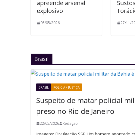
apreende arsenal
Susto
explosivo
Toráci
05/05/2026
27/11/2
Brasil
BRASIL
POLICIA / JUSTIÇA
Suspeito de matar policial mil
preso no Rio de Janeiro
22/05/2026
Redação
Imagens: Divulgação SSP Um homem apontado co