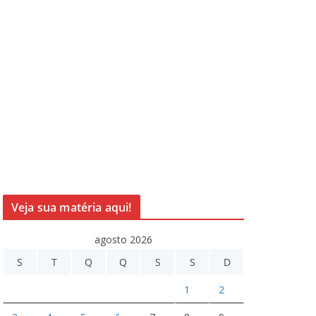
Veja sua matéria aqui!
agosto 2026
S
T
Q
Q
S
S
D
1
2