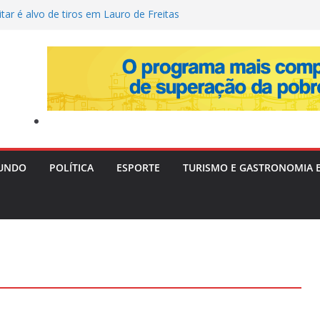
itar é alvo de tiros em Lauro de Freitas
 Tia Milena revela fim da amizade com
 e aponta motivos
após a Copa de 2026: volante Fabinho
para o futuro da carreira
: Três adolescentes desaparecem em
 investiga possível conexão
dmite à PF que ignorava “cultura de
s apontada pela ANAC
UNDO
POLÍTICA
ESPORTE
TURISMO E GASTRONOMIA 