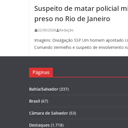
Suspeito de matar policial mi
preso no Rio de Janeiro
22/05/2026
Redação
Imagens: Divulgação SSP Um homem apontado co
Comando Vermelho e suspeito de envolvimento n
Páginas
Bahia/Salvador
(337)
Brasil
(67)
Câmara de Salvador
(53)
Destaques
(1.718)