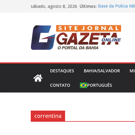
Pular
Últimos:
Base da Polícia Mil
sábado, agosto 8, 2026
para
“Não houve briga”:
Ana Paula Renault
o
Livre no mercado 
conteúdo
define prioridades 
Mistério na Bahia
Eunápolis e polícia
Dono da Voepass a
omissão” de falha
DESTAQUES
BAHIA/SALVADOR
M
CONTATO
PORTUGUÊS
correntina