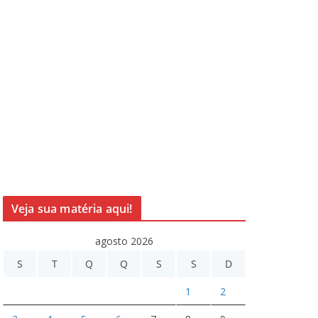
Veja sua matéria aqui!
agosto 2026
S
T
Q
Q
S
S
D
1
2