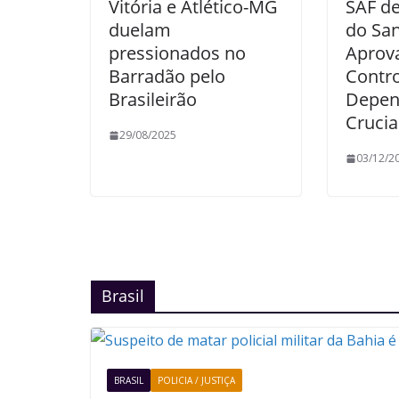
Vitória e Atlético-MG
SAF de
duelam
do San
pressionados no
Aprov
Barradão pelo
Contro
Brasileirão
Depen
Crucia
29/08/2025
03/12/2
Brasil
BRASIL
POLICIA / JUSTIÇA