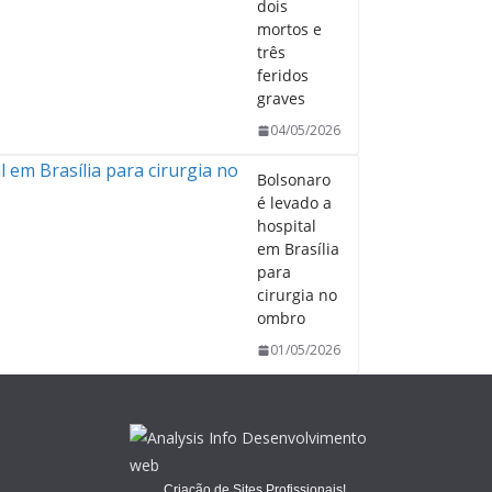
dois
mortos e
três
feridos
graves
04/05/2026
Bolsonaro
é levado a
hospital
em Brasília
para
cirurgia no
ombro
01/05/2026
Criação de Sites Profissionais!