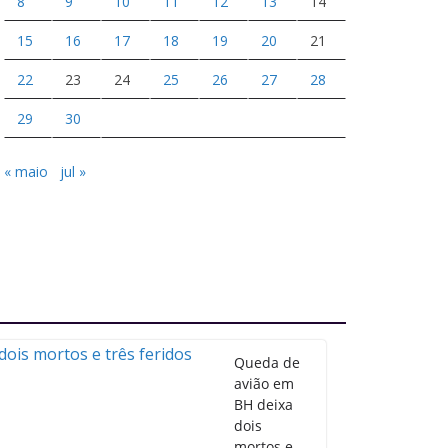
8
9
10
11
12
13
14
15
16
17
18
19
20
21
22
23
24
25
26
27
28
29
30
« maio
jul »
Queda de
avião em
BH deixa
dois
mortos e