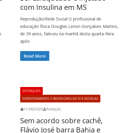
com Insulina em MS
Reprodução/Rede Social O profissional de
educação física Douglas Lenon Gonçalves Martins,
o
de 39 anos, faleceu na manhã desta quarta-feira
após
Read More
DESTAQUES
ENTRETENIMENTO E BASTIDORES DA TV E NOVELAS
11/06/2026
Redação
Sem acordo sobre cachê,
Flávio José barra Bahia e