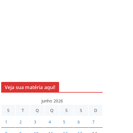
Veja sua matéria aqui!
junho 2026
S
T
Q
Q
S
S
D
1
2
3
4
5
6
7