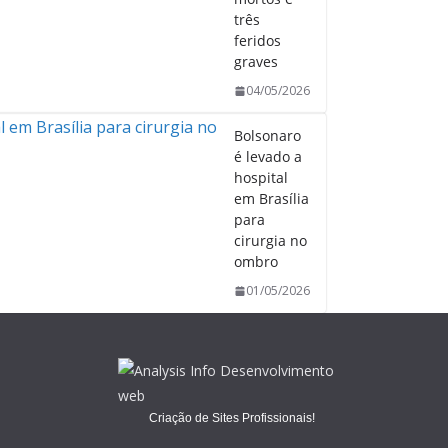
três
feridos
graves
04/05/2026
Bolsonaro
é levado a
hospital
em Brasília
para
cirurgia no
ombro
01/05/2026
Criação de Sites Profissionais!