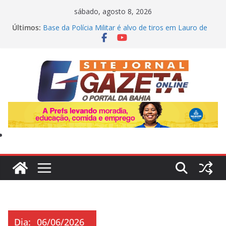
Pular
sábado, agosto 8, 2026
para
Últimos:
Base da Polícia Militar é alvo de tiros em Lauro de
o
Freitas
“Não houve briga”: Tia Milena revela fim da amizade
conteúdo
com Ana Paula Renault e aponta motivos
Livre no mercado após a Copa de 2026: volante
Fabinho define prioridades para o futuro da carreira
Mistério na Bahia: Três adolescentes desaparecem
em Eunápolis e polícia investiga possível conexão
Dono da Voepass admite à PF que ignorava “cultura
de omissão” de falhas apontada pela ANAC
Dia:
06/06/2026