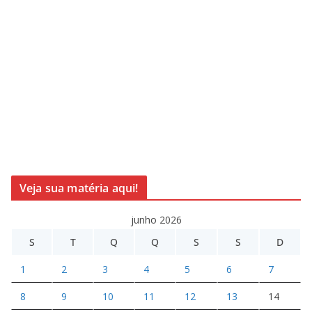
Veja sua matéria aqui!
junho 2026
S
T
Q
Q
S
S
D
1
2
3
4
5
6
7
8
9
10
11
12
13
14