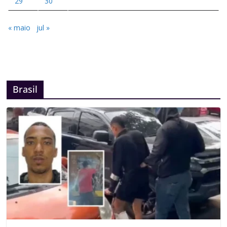
29
30
« maio
jul »
Brasil