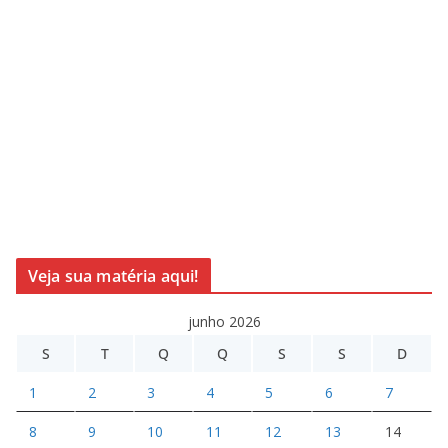
Veja sua matéria aqui!
junho 2026
S
T
Q
Q
S
S
D
1
2
3
4
5
6
7
8
9
10
11
12
13
14