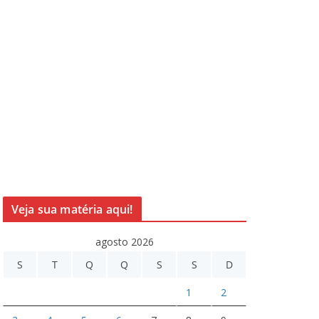
Veja sua matéria aqui!
agosto 2026
S
T
Q
Q
S
S
D
1
2