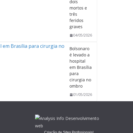
dois
mortos e
três
feridos
graves
04/05/2026
Bolsonaro
é levado a
hospital
em Brasília
para
cirurgia no
ombro
01/05/2026
Criação de Sites Profissionais!