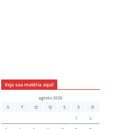
Veja sua matéria aqui!
agosto 2026
S
T
Q
Q
S
S
D
1
2