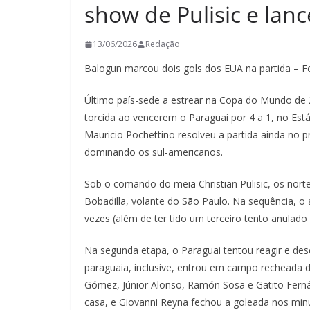
show de Pulisic e lan
13/06/2026
Redação
Balogun marcou dois gols dos EUA na partida – Fo
Último país-sede a estrear na Copa do Mundo de 
torcida ao vencerem o Paraguai por 4 a 1, no Es
Mauricio Pochettino resolveu a partida ainda no 
dominando os sul-americanos.
Sob o comando do meia Christian Pulisic, os nor
Bobadilla, volante do São Paulo. Na sequência, o 
vezes (além de ter tido um terceiro tento anulado 
Na segunda etapa, o Paraguai tentou reagir e de
paraguaia, inclusive, entrou em campo recheada d
Gómez, Júnior Alonso, Ramón Sosa e Gatito Fern
casa, e Giovanni Reyna fechou a goleada nos minu