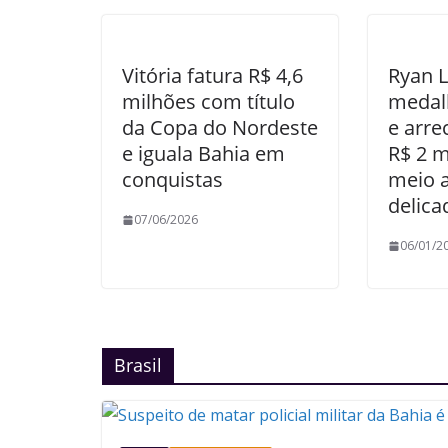
Vitória fatura R$ 4,6
Ryan L
milhões com título
medal
da Copa do Nordeste
e arre
e iguala Bahia em
R$ 2 
conquistas
meio a
delica
07/06/2026
06/01/2
Brasil