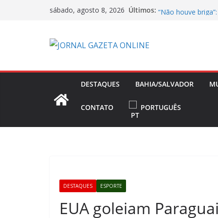
Pular
Últimos:
Base da Polícia Mil
sábado, agosto 8, 2026
para
“Não houve briga”:
Ana Paula Renault
o
Livre no mercado 
conteúdo
define prioridades 
Mistério na Bahia
Eunápolis e polícia
Dono da Voepass a
DESTAQUES
BAHIA/SALVADOR
M
omissão” de falha
CONTATO
PORTUGUÊS
DESTAQUES
ESPORTE
EUA goleiam Paraguai 