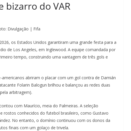
ce bizarro do VAR
to: Divulgação | Fifa
2026, os Estados Unidos garantiram uma grande festa para a
tádio de Los Angeles, em Inglewood. A equipe comandada por
primeiro tempo, construindo uma vantagem de três gols e
te-americanos abriram o placar com um gol contra de Damián
atacante Folarin Balogun brilhou e balançou as redes duas
pela arbitragem).
scontou com Maurício, meia do Palmeiras. A seleção
e rostos conhecidos do futebol brasileiro, como Gustavo
ández. No entanto, o domínio continuou com os donos da
tos finais com um golaço de trivela.