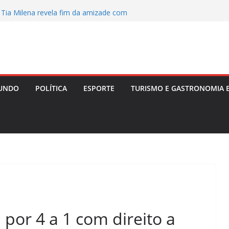
itar é alvo de tiros em Lauro de Freitas
 Tia Milena revela fim da amizade com
 e aponta motivos
após a Copa de 2026: volante Fabinho
para o futuro da carreira
: Três adolescentes desaparecem em
 investiga possível conexão
dmite à PF que ignorava “cultura de
UNDO
POLÍTICA
ESPORTE
TURISMO E GASTRONOMIA 
s apontada pela ANAC
por 4 a 1 com direito a