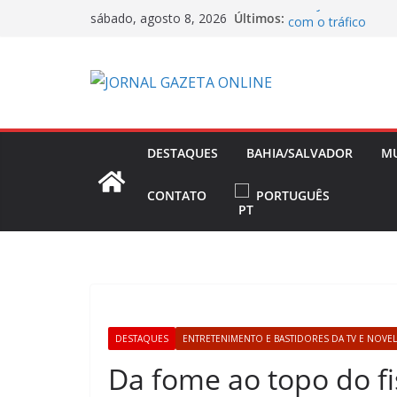
Pular
Três Jovens somem 
Últimos:
sábado, agosto 8, 2026
para
com o tráfico
Base da Polícia Mil
o
Mariana Rios emoc
conteúdo
gravidez natural
Jair Ventura comem
Athletico e exalta 
Nikolas Ferreira t
DESTAQUES
BAHIA/SALVADOR
M
Presidência e foc
CONTATO
PORTUGUÊS
DESTAQUES
ENTRETENIMENTO E BASTIDORES DA TV E NOVE
Da fome ao topo do fi