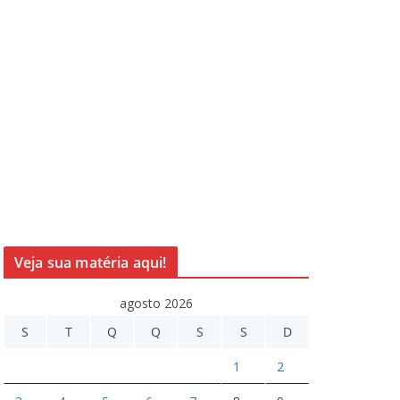
Veja sua matéria aqui!
agosto 2026
S
T
Q
Q
S
S
D
1
2