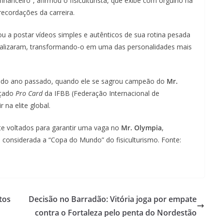
inanceiro”, afirmou o fisiculturista, que exibe com orgulho na
recordações da carreira.
 a postar vídeos simples e autênticos de sua rotina pesada
viralizaram, transformando-o em uma das personalidades mais
o do ano passado, quando ele se sagrou campeão do
Mr.
içado
Pro Card
da IFBB (Federação Internacional de
 na elite global.
te voltados para garantir uma vaga no
Mr. Olympia
,
considerada a “Copa do Mundo” do fisiculturismo. Fonte:
tos
Decisão no Barradão: Vitória joga por empate
contra o Fortaleza pelo penta do Nordestão