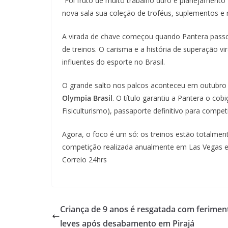
“Foi fruto de muito trabalho duro e planejamento f
nova sala sua coleção de troféus, suplementos e 
A virada de chave começou quando Pantera passou
de treinos. O carisma e a história de superação 
influentes do esporte no Brasil.
O grande salto nos palcos aconteceu em outubr
Olympia Brasil
. O título garantiu a Pantera o cob
Fisiculturismo), passaporte definitivo para competir
Agora, o foco é um só: os treinos estão totalmen
competição realizada anualmente em Las Vegas e 
Correio 24hrs
Criança de 9 anos é resgatada com ferimen
leves após desabamento em Pirajá