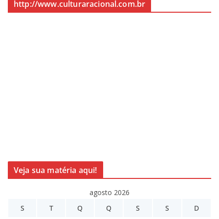
http://www.culturaracional.com.br
Veja sua matéria aqui!
agosto 2026
S
T
Q
Q
S
S
D