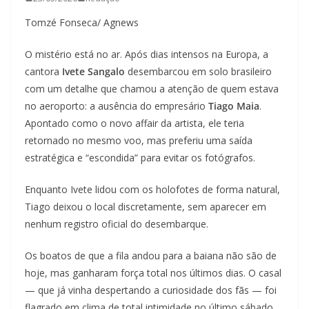
Tomzé Fonseca/ Agnews
O mistério está no ar. Após dias intensos na Europa, a
cantora
Ivete Sangalo
desembarcou em solo brasileiro
com um detalhe que chamou a atenção de quem estava
no aeroporto: a ausência do empresário
Tiago Maia
.
Apontado como o novo affair da artista, ele teria
retornado no mesmo voo, mas preferiu uma saída
estratégica e “escondida” para evitar os fotógrafos.
Enquanto Ivete lidou com os holofotes de forma natural,
Tiago deixou o local discretamente, sem aparecer em
nenhum registro oficial do desembarque.
Os boatos de que a fila andou para a baiana não são de
hoje, mas ganharam força total nos últimos dias. O casal
— que já vinha despertando a curiosidade dos fãs — foi
flagrado em clima de total intimidade no último sábado