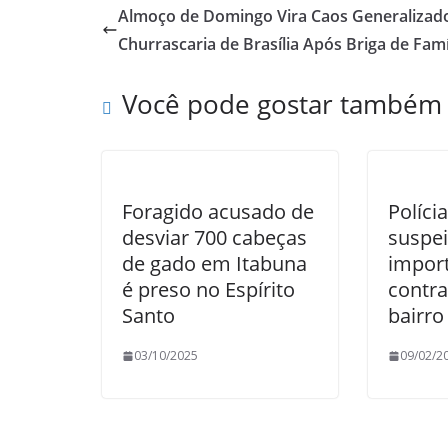
Almoço de Domingo Vira Caos Generalizad
Churrascaria de Brasília Após Briga de Famí
Você pode gostar também
Foragido acusado de
Políci
desviar 700 cabeças
suspei
de gado em Itabuna
impor
é preso no Espírito
contr
Santo
bairro
03/10/2025
09/02/2