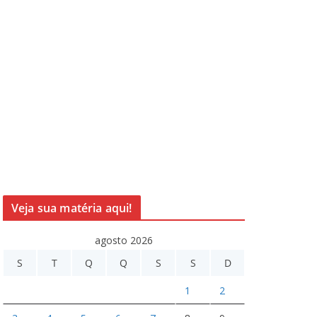
Veja sua matéria aqui!
agosto 2026
S
T
Q
Q
S
S
D
1
2