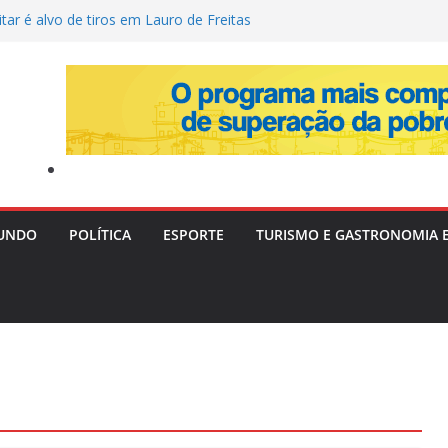
itar é alvo de tiros em Lauro de Freitas
 Tia Milena revela fim da amizade com
 e aponta motivos
após a Copa de 2026: volante Fabinho
para o futuro da carreira
: Três adolescentes desaparecem em
 investiga possível conexão
dmite à PF que ignorava “cultura de
s apontada pela ANAC
UNDO
POLÍTICA
ESPORTE
TURISMO E GASTRONOMIA 