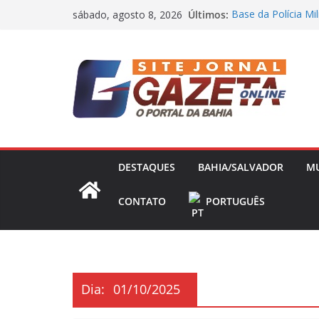
Pular
Últimos:
Base da Polícia Mil
sábado, agosto 8, 2026
para
“Não houve briga”:
Ana Paula Renault
o
Livre no mercado 
conteúdo
define prioridades 
Mistério na Bahia
Eunápolis e polícia
Dono da Voepass a
omissão” de falha
DESTAQUES
BAHIA/SALVADOR
M
CONTATO
PORTUGUÊS
Dia:
01/10/2025