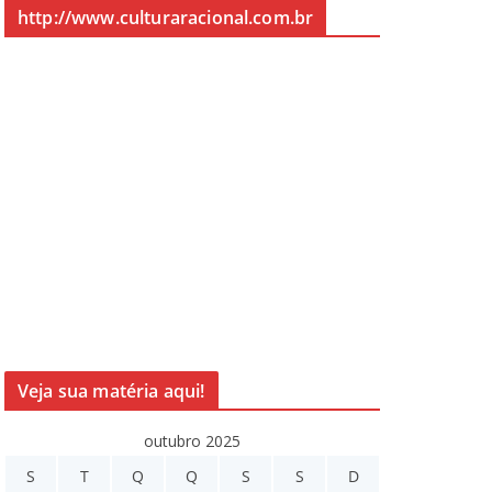
http://www.culturaracional.com.br
Veja sua matéria aqui!
outubro 2025
S
T
Q
Q
S
S
D