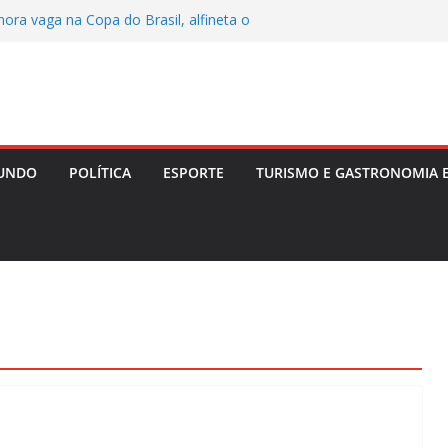
ora vaga na Copa do Brasil, alfineta o
variações táticas
enta convencer Zema a desistir da
ar no Senado em 2026
após festas e Polícia investiga ligação
itar é alvo de tiros em Lauro de Freitas
iona ao revelar perda gestacional após
UNDO
POLÍTICA
ESPORTE
TURISMO E GASTRONOMIA 