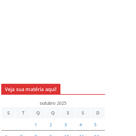
Veja sua matéria aqui!
outubro 2025
S
T
Q
Q
S
S
D
1
2
3
4
5