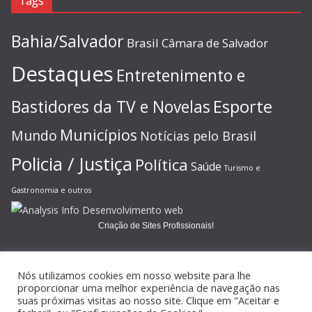
Tags
Bahia/Salvador
Brasil
Câmara de Salvador
Destaques
Entretenimento e
Esporte
Bastidores da TV e Novelas
Municípios
Mundo
Notícias pelo Brasil
Policia / Justiça
Política
Saúde
Turismo e
Gastronomia e outros
Criação de Sites Profissionais!
Nós utilizamos cookies em nosso website para lhe
proporcionar uma melhor experiência de navegação nas
suas próximas visitas ao nosso site. Clique em "Aceitar e
Copyright © 2026
JORNAL GAZETA ONLINE
. Todos os direitos