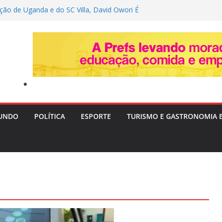
ção de Uganda e do SC Villa, David Owori É
as Durante Assalto em Kampala
memora vaga na Copa do Brasil, alfineta o
ta variações táticas
a tenta convencer Zema a desistir da
focar no Senado em 2026
em após festas e Polícia investiga ligação
ra Livre II: PF Mira Servidores e Fraudes em
Táxi na Bahia com Prejuízo Tributário
UNDO
POLÍTICA
ESPORTE
TURISMO E GASTRONOMIA 