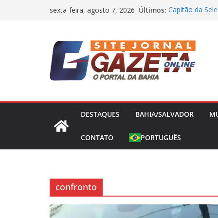
Pular
Últimos:
Capitão da Sele
sexta-feira, agosto 7, 2026
para
Morto a Pedrad
Jair Ventura co
o
Athletico e exal
conteúdo
Nikolas Ferreir
Presidência e 
Três Jovens som
com o tráfico
Operação Bandei
Concessões de 
DESTAQUES
BAHIA/SALVADOR
M
CONTATO
PORTUGUÊS
confronto