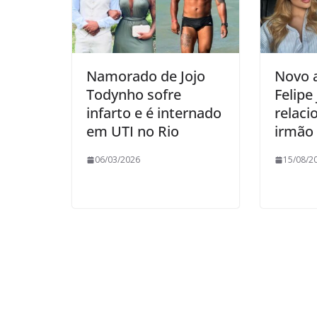
Namorado de Jojo
Novo a
Todynho sofre
Felipe 
infarto e é internado
relac
em UTI no Rio
irmão 
06/03/2026
15/08/2