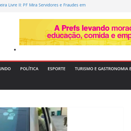
ra Livre II: PF Mira Servidores e Fraudes em
Táxi na Bahia com Prejuízo Tributário
mociona ao revelar perda gestacional após
l
memora vaga na Copa do Brasil, alfineta o
ta variações táticas
a tenta convencer Zema a desistir da
focar no Senado em 2026
em após festas e Polícia investiga ligação
UNDO
POLÍTICA
ESPORTE
TURISMO E GASTRONOMIA 