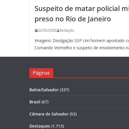
Suspeito de matar policial mi
preso no Rio de Janeiro
22/05/2026
Redação
Imagens: Divulgação SSP Um homem apontado co
Comando Vermelho e suspeito de envolvimento n
Páginas
Bahia/Salvador
(337)
Brasil
(67)
Câmara de Salvador
(53)
Destaques
(1.713)