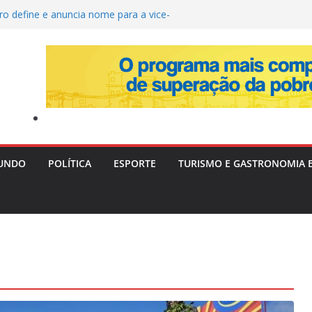
ro define e anuncia nome para a vice-
ta quarta-feira
ira Livre II: PF Mira Servidores e Fraudes em
Táxi na Bahia com Prejuízo Tributário
eção de Uganda e do SC Villa, David Owori É
das Durante Assalto em Kampala
Destrói Plantação com 20 Mil Pés de Maconha e
 de R$ 4 Milhões na Bahia
vera e Risco de Ciclone Atingem o Brasil a
inta-feira (6)
UNDO
POLÍTICA
ESPORTE
TURISMO E GASTRONOMIA 