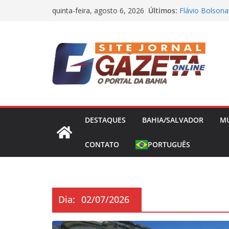
Pular
Últimos:
Flávio Bolsona
quinta-feira, agosto 6, 2026
para
presidência nes
Operação Bande
o
Concessões de 
conteúdo
Capitão da Sel
Morto a Pedra
Polícia Civil 
Causa Prejuízo
Frente Fria Se
Partir desta Qu
DESTAQUES
BAHIA/SALVADOR
M
CONTATO
PORTUGUÊS
Dia:
02/07/2026