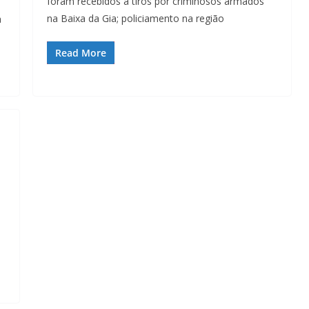
foram recebidos a tiros por criminosos armados
na Baixa da Gia; policiamento na região
a
Read More