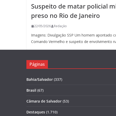
Suspeito de matar policial mi
preso no Rio de Janeiro
22/05/2026
Redação
Imagens: Divulgação SSP Um homem apontado co
Comando Vermelho e suspeito de envolvimento n
Páginas
Bahia/Salvador
(337)
Brasil
(67)
Câmara de Salvador
(53)
Destaques
(1.710)