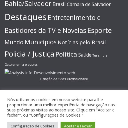
Bahia/Salvador
Brasil
Câmara de Salvador
Destaques
Entretenimento e
Esporte
Bastidores da TV e Novelas
Municípios
Mundo
Notícias pelo Brasil
Policia / Justiça
Política
Saúde
Turismo e
Gastronomia e outros
Criação de Sites Profissionais!
Nós utilizamos cookies em nosso website para lhe
proporcionar uma melhor experiência de navegação nas
suas próximas visitas ao nosso site. Clique em "Aceitar e
Copyright © 2026
JORNAL GAZETA ONLINE
. Todos os direitos
fechar", ou "Configurações de Cookies."
reservados.
Configuração de Cookies
Aceitar e Fechar