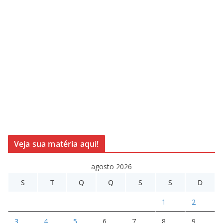
Veja sua matéria aqui!
agosto 2026
S
T
Q
Q
S
S
D
1
2
3
4
5
6
7
8
9