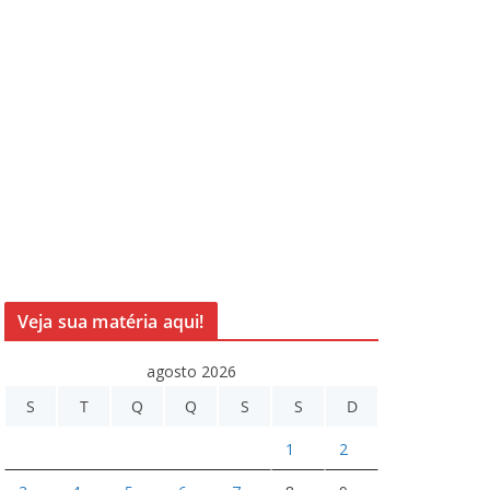
Veja sua matéria aqui!
agosto 2026
S
T
Q
Q
S
S
D
1
2