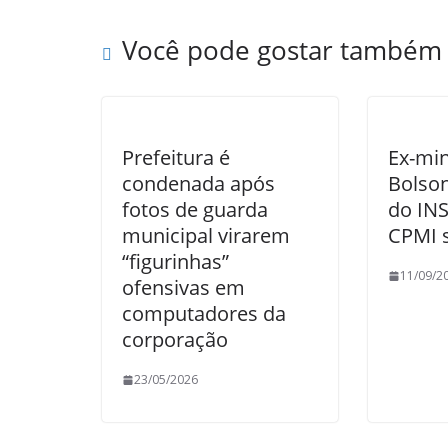
Você pode gostar também
Prefeitura é
Ex-min
condenada após
Bolson
fotos de guarda
do IN
municipal virarem
CPMI 
“figurinhas”
11/09/2
ofensivas em
computadores da
corporação
23/05/2026