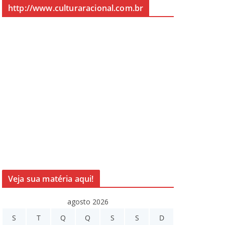
http://www.culturaracional.com.br
Veja sua matéria aqui!
agosto 2026
S
T
Q
Q
S
S
D