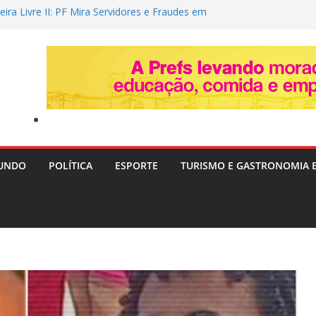
ra Livre II: PF Mira Servidores e Fraudes em
Táxi na Bahia com Prejuízo Tributário
mociona ao revelar perda gestacional após
l
memora vaga na Copa do Brasil, alfineta o
ta variações táticas
a tenta convencer Zema a desistir da
focar no Senado em 2026
em após festas e Polícia investiga ligação
UNDO
POLÍTICA
ESPORTE
TURISMO E GASTRONOMIA 