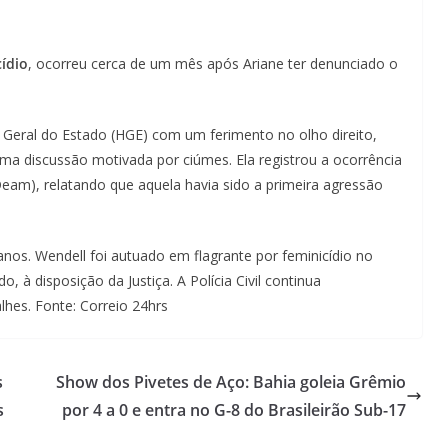
cídio
, ocorreu cerca de um mês após Ariane ter denunciado o
l Geral do Estado (HGE) com um ferimento no olho direito,
ma discussão motivada por ciúmes. Ela registrou a ocorrência
eam), relatando que aquela havia sido a primeira agressão
anos. Wendell foi autuado em flagrante por feminicídio no
, à disposição da Justiça. A Polícia Civil continua
lhes. Fonte: Correio 24hrs
s
Show dos Pivetes de Aço: Bahia goleia Grêmio
s
por 4 a 0 e entra no G-8 do Brasileirão Sub-17