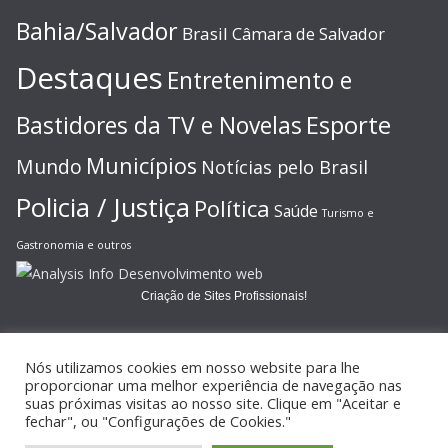
Bahia/Salvador
Brasil
Câmara de Salvador
Destaques
Entretenimento e
Esporte
Bastidores da TV e Novelas
Municípios
Mundo
Notícias pelo Brasil
Policia / Justiça
Política
Saúde
Turismo e
Gastronomia e outros
Criação de Sites Profissionais!
Nós utilizamos cookies em nosso website para lhe
proporcionar uma melhor experiência de navegação nas
suas próximas visitas ao nosso site. Clique em "Aceitar e
Copyright © 2026
JORNAL GAZETA ONLINE
. Todos os direitos
fechar", ou "Configurações de Cookies."
reservados.