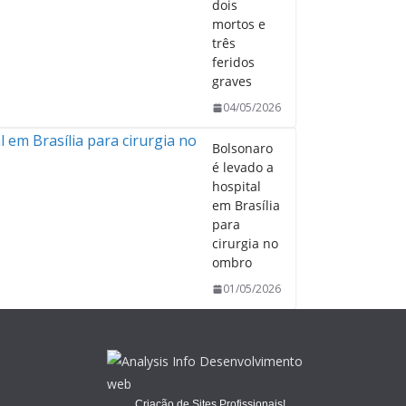
dois
mortos e
três
feridos
graves
04/05/2026
Bolsonaro
é levado a
hospital
em Brasília
para
cirurgia no
ombro
01/05/2026
Criação de Sites Profissionais!