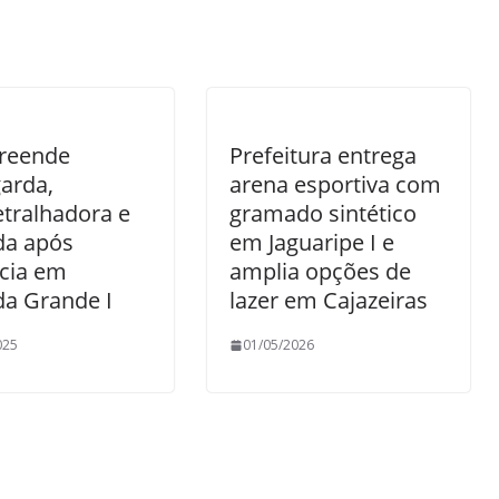
reende
Prefeitura entrega
arda,
arena esportiva com
tralhadora e
gramado sintético
da após
em Jaguaripe I e
cia em
amplia opções de
da Grande I
lazer em Cajazeiras
025
01/05/2026