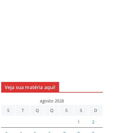
Veja sua matéria aqui!
agosto 2026
S
T
Q
Q
S
S
D
1
2