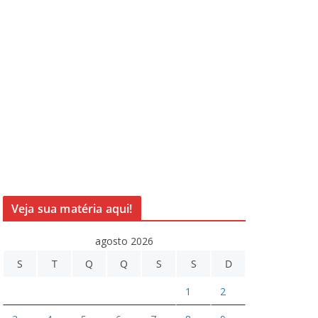
Veja sua matéria aqui!
agosto 2026
S
T
Q
Q
S
S
D
1
2