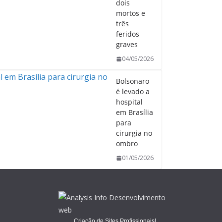
dois
mortos e
três
feridos
graves
04/05/2026
Bolsonaro
é levado a
hospital
em Brasília
para
cirurgia no
ombro
01/05/2026
Criação de Sites Profissionais!