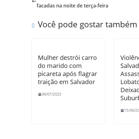
facadas na noite de terça-feira
Você pode gostar também
Mulher destrói carro
Violên
do marido com
Salvad
picareta após flagrar
Assas
traição em Salvador
Lobat
Deixa
06/07/2025
Subur
15/06/2