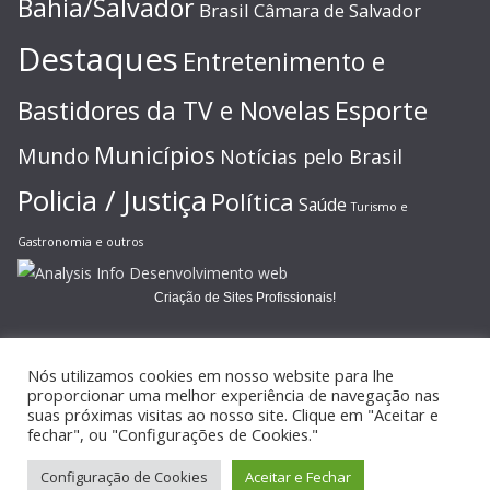
Bahia/Salvador
Brasil
Câmara de Salvador
Destaques
Entretenimento e
Esporte
Bastidores da TV e Novelas
Municípios
Mundo
Notícias pelo Brasil
Policia / Justiça
Política
Saúde
Turismo e
Gastronomia e outros
Criação de Sites Profissionais!
Nós utilizamos cookies em nosso website para lhe
proporcionar uma melhor experiência de navegação nas
suas próximas visitas ao nosso site. Clique em "Aceitar e
Copyright © 2026
JORNAL GAZETA ONLINE
. Todos os direitos
fechar", ou "Configurações de Cookies."
reservados.
Configuração de Cookies
Aceitar e Fechar
Tema:
ColorMag
por ThemeGrill. Powered by
WordPress
.