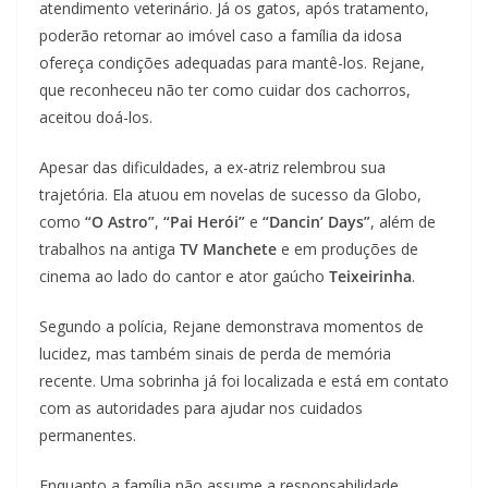
atendimento veterinário. Já os gatos, após tratamento,
poderão retornar ao imóvel caso a família da idosa
ofereça condições adequadas para mantê-los. Rejane,
que reconheceu não ter como cuidar dos cachorros,
aceitou doá-los.
Apesar das dificuldades, a ex-atriz relembrou sua
trajetória. Ela atuou em novelas de sucesso da Globo,
como
“O Astro”
,
“Pai Herói”
e
“Dancin’ Days”
, além de
trabalhos na antiga
TV Manchete
e em produções de
cinema ao lado do cantor e ator gaúcho
Teixeirinha
.
Segundo a polícia, Rejane demonstrava momentos de
lucidez, mas também sinais de perda de memória
recente. Uma sobrinha já foi localizada e está em contato
com as autoridades para ajudar nos cuidados
permanentes.
Enquanto a família não assume a responsabilidade,