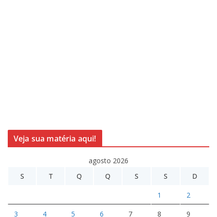
Veja sua matéria aqui!
agosto 2026
S
T
Q
Q
S
S
D
1
2
3
4
5
6
7
8
9