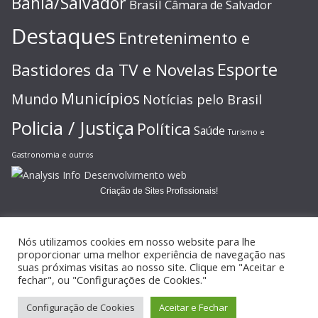
Bahia/Salvador
Brasil
Câmara de Salvador
Destaques
Entretenimento e
Esporte
Bastidores da TV e Novelas
Municípios
Mundo
Notícias pelo Brasil
Policia / Justiça
Política
Saúde
Turismo e
Gastronomia e outros
Criação de Sites Profissionais!
Nós utilizamos cookies em nosso website para lhe
proporcionar uma melhor experiência de navegação nas
suas próximas visitas ao nosso site. Clique em "Aceitar e
Copyright © 2026
JORNAL GAZETA ONLINE
. Todos os direitos
fechar", ou "Configurações de Cookies."
reservados.
Configuração de Cookies
Aceitar e Fechar
Tema:
ColorMag
por ThemeGrill. Powered by
WordPress
.