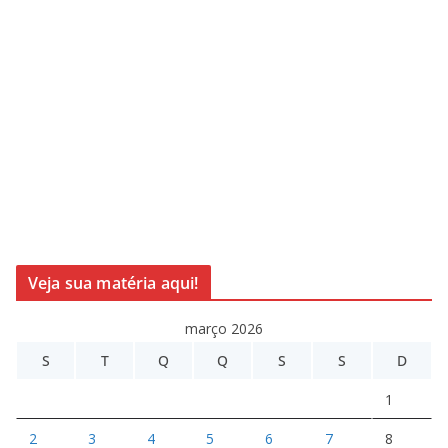
Veja sua matéria aqui!
março 2026
S
T
Q
Q
S
S
D
1
2
3
4
5
6
7
8