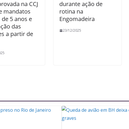
provada na CCJ
durante ação de
e mandatos
rotina na
 de 5 anos e
Engomadeira
ação das
23/12/2025
es a partir de
025