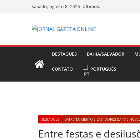
Pular
Últimos:
sábado, agosto 8, 2026
para
o
conteúdo
DESTAQUES
BAHIA/SALVADOR
M
CONTATO
PORTUGUÊS
DESTAQUES
ENTRETENIMENTO E BASTIDORES DA TV E NOVE
Entre festas e desilu