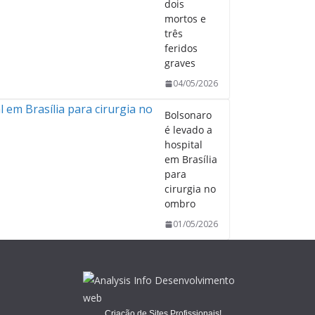
dois
mortos e
três
feridos
graves
04/05/2026
Bolsonaro
é levado a
hospital
em Brasília
para
cirurgia no
ombro
01/05/2026
Criação de Sites Profissionais!