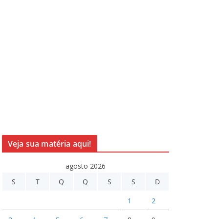
Veja sua matéria aqui!
agosto 2026
S
T
Q
Q
S
S
D
1
2