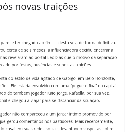
pós novas traições
 parece ter chegado ao fim — desta vez, de forma definitiva.
ou cerca de seis meses, a influenciadora decidiu encerrar a
imas revelaram ao portal LeoDias que o motivo da separação
cado por festas, ausências e supostas traições.
onta do estilo de vida agitado de Gabigol em Belo Horizonte,
es. Ele estaria envolvido com uma “peguete fixa” na capital
do do também jogador Kaio Jorge. Rafaella, por sua vez,
al e chegou a viajar para se distanciar da situação.
 jogador não compareceu a um jantar íntimo promovido por
que gerou comentários nos bastidores. Mais recentemente,
do casal em suas redes sociais, levantando suspeitas sobre