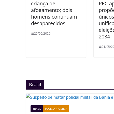
criança de
PEC a
afogamento; dois
propõ
homens continuam
únicos
desaparecidos
unific
eleiçõ
25/06/2026
2034
21/05/2
Brasil
BRASIL
POLICIA / JUSTIÇA