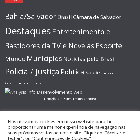
Bahia/Salvador
Brasil
Câmara de Salvador
Destaques
Entretenimento e
Esporte
Bastidores da TV e Novelas
Municípios
Mundo
Notícias pelo Brasil
Policia / Justiça
Política
Saúde
Turismo e
Gastronomia e outros
Criação de Sites Profissionais!
Nós utilizamos cookies em nosso website para lhe
proporcionar uma melhor experiência de navegação nas
suas próximas visitas ao nosso site. Clique em "Aceitar e
Copyright © 2026
JORNAL GAZETA ONLINE
. Todos os direitos
fechar", ou "Configurações de Cookies."