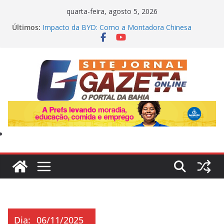
Pular
quarta-feira, agosto 5, 2026
para
Últimos:
Impacto da BYD: Como a Montadora Chinesa
o
Revolucionou os Preços de Carros Novos e Usados
no Brasil
conteúdo
Flávio Bolsonaro define e anuncia nome para a
vice-presidência nesta quarta-feira
Bahia tem reforços confirmados e pode ter estreia
internacional contra o Vasco na Fonte Nova
Polícia prende 13 suspeitos ligados ao Comando
Vermelho na Bahia e em outros dois estados
Advogado é assassinado a tiros dentro de veículo
em zona rural de Jeremoabo (BA)
Dia:
06/11/2025