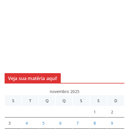
Veja sua matéria aqui!
novembro 2025
S
T
Q
Q
S
S
D
1
2
3
4
5
6
7
8
9