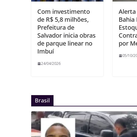
Com investimento
Alerta
de R$ 5,8 milhões,
Bahia 
Prefeitura de
Estoq
Salvador inicia obras
Contra
de parque linear no
por M
Imbuí
05/10/2
24/04/2026
Brasil