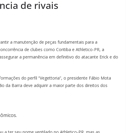
cia de rivais
arantir a manutenção de peças fundamentais para a
ncorrência de clubes como Coritiba e Athletico-PR, a
 assegurar a permanência em definitivo do atacante Erick e do
ormações do perfil “Vegettoria”, o presidente Fábio Mota
o da Barra deve adquirir a maior parte dos direitos dos
nômicos.
gou a ter seu nome ventilado no Athletico-PR, mas as