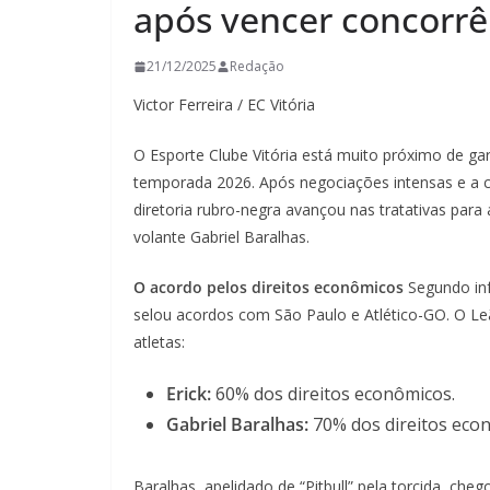
após vencer concorrên
21/12/2025
Redação
Victor Ferreira / EC Vitória
O Esporte Clube Vitória está muito próximo de g
temporada 2026. Após negociações intensas e a co
diretoria rubro-negra avançou nas tratativas para
volante Gabriel Baralhas.
O acordo pelos direitos econômicos
Segundo inf
selou acordos com São Paulo e Atlético-GO. O Leã
atletas:
Erick:
60% dos direitos econômicos.
Gabriel Baralhas:
70% dos direitos eco
Baralhas, apelidado de “Pitbull” pela torcida, che