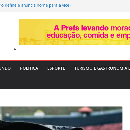
ro define e anuncia nome para a vice-
ta quarta-feira
ira Livre II: PF Mira Servidores e Fraudes em
Táxi na Bahia com Prejuízo Tributário
eção de Uganda e do SC Villa, David Owori É
das Durante Assalto em Kampala
Destrói Plantação com 20 Mil Pés de Maconha e
 de R$ 4 Milhões na Bahia
vera e Risco de Ciclone Atingem o Brasil a
inta-feira (6)
UNDO
POLÍTICA
ESPORTE
TURISMO E GASTRONOMIA 