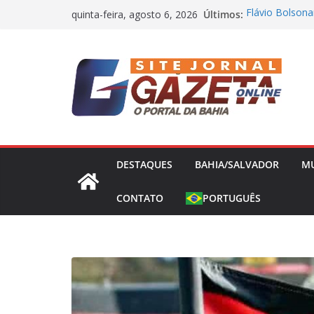
Pular
Últimos:
Flávio Bolsona
quinta-feira, agosto 6, 2026
para
presidência nes
Operação Bande
o
Concessões de 
conteúdo
Capitão da Sel
Morto a Pedra
Polícia Civil 
Causa Prejuízo
Frente Fria Se
Partir desta Qu
DESTAQUES
BAHIA/SALVADOR
M
CONTATO
PORTUGUÊS