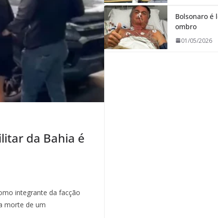
Bolsonaro é l
ombro
01/05/2026
litar da Bahia é
mo integrante da facção
a morte de um