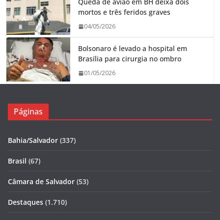
Queda de avião em BH deixa dois
mortos e três feridos graves
04/05/2026
Bolsonaro é levado a hospital em
Brasília para cirurgia no ombro
01/05/2026
Páginas
Bahia/Salvador
(337)
Brasil
(67)
Câmara de Salvador
(53)
Destaques
(1.710)