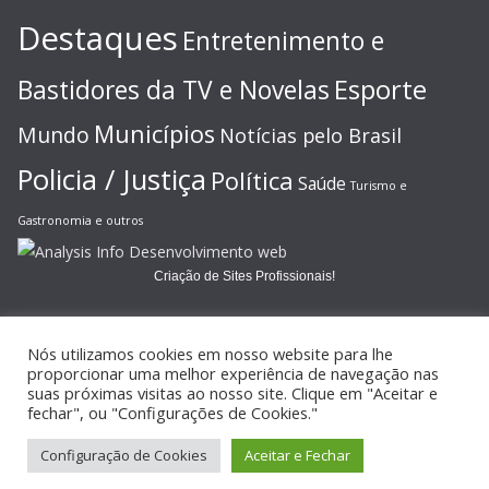
Destaques
Entretenimento e
Esporte
Bastidores da TV e Novelas
Municípios
Mundo
Notícias pelo Brasil
Policia / Justiça
Política
Saúde
Turismo e
Gastronomia e outros
Criação de Sites Profissionais!
Nós utilizamos cookies em nosso website para lhe
proporcionar uma melhor experiência de navegação nas
suas próximas visitas ao nosso site. Clique em "Aceitar e
Copyright © 2026
JORNAL GAZETA ONLINE
. Todos os direitos
fechar", ou "Configurações de Cookies."
reservados.
Configuração de Cookies
Aceitar e Fechar
Tema:
ColorMag
por ThemeGrill. Powered by
WordPress
.