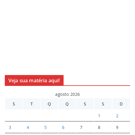
Veja sua matéria aqui!
agosto 2026
S
T
Q
Q
S
S
D
1
2
3
4
5
6
7
8
9