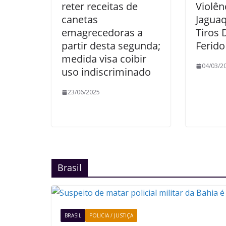
reter receitas de
Violên
canetas
Jaguaq
emagrecedoras a
Tiros 
partir desta segunda;
Ferido
medida visa coibir
04/03/2
uso indiscriminado
23/06/2025
Brasil
BRASIL
POLICIA / JUSTIÇA