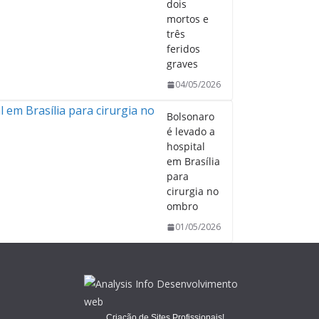
dois
mortos e
três
feridos
graves
04/05/2026
Bolsonaro
é levado a
hospital
em Brasília
para
cirurgia no
ombro
01/05/2026
Criação de Sites Profissionais!