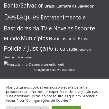
Bahia/Salvador
Brasil
Câmara de Salvador
Destaques
Entretenimento e
Esporte
Bastidores da TV e Novelas
Municípios
Mundo
Notícias pelo Brasil
Policia / Justiça
Política
Saúde
Turismo e
Gastronomia e outros
Criação de Sites Profissionais!
Nós utilizamos cookies em nosso website para lhe
proporcionar uma melhor experiência de navegação nas
suas próximas visitas ao nosso site. Clique em "Aceitar e
Copyright © 2026
JORNAL GAZETA ONLINE
. Todos os direitos
fechar", ou "Configurações de Cookies."
reservados.