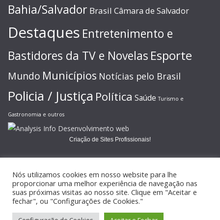
Bahia/Salvador
Brasil
Câmara de Salvador
Destaques
Entretenimento e
Esporte
Bastidores da TV e Novelas
Municípios
Mundo
Notícias pelo Brasil
Policia / Justiça
Política
Saúde
Turismo e
Gastronomia e outros
Criação de Sites Profissionais!
Nós utilizamos cookies em nosso website para lhe
proporcionar uma melhor experiência de navegação nas
suas próximas visitas ao nosso site. Clique em "Aceitar e
Copyright © 2026
JORNAL GAZETA ONLINE
. Todos os direitos
fechar", ou "Configurações de Cookies."
reservados.