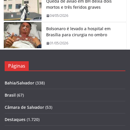
Queda de avião em BH deixa dois
mortos e três feridos graves
04/05/2026
Bolsonaro é levado a hospital em
Brasília para cirurgia no ombro
01/05/2026
Páginas
Bahia/Salvador
(338)
Brasil
(67)
Câmara de Salvador
(53)
Destaques
(1.720)