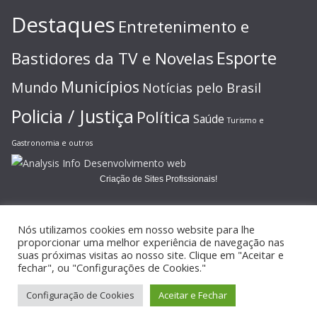
Destaques
Entretenimento e
Esporte
Bastidores da TV e Novelas
Municípios
Mundo
Notícias pelo Brasil
Policia / Justiça
Política
Saúde
Turismo e
Gastronomia e outros
Criação de Sites Profissionais!
Nós utilizamos cookies em nosso website para lhe
proporcionar uma melhor experiência de navegação nas
suas próximas visitas ao nosso site. Clique em "Aceitar e
Copyright © 2026
JORNAL GAZETA ONLINE
. Todos os direitos
fechar", ou "Configurações de Cookies."
reservados.
Configuração de Cookies
Aceitar e Fechar
Tema:
ColorMag
por ThemeGrill. Powered by
WordPress
.