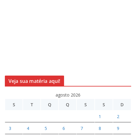
Veja sua matéria aqui!
agosto 2026
S
T
Q
Q
S
S
D
1
2
3
4
5
6
7
8
9