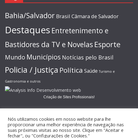
Bahia/Salvador
Brasil
Câmara de Salvador
Destaques
Entretenimento e
Esporte
Bastidores da TV e Novelas
Municípios
Mundo
Notícias pelo Brasil
Policia / Justiça
Política
Saúde
Turismo e
Gastronomia e outros
Criação de Sites Profissionais!
Nós utilizamos cookies em nosso website para lhe
proporcionar uma melhor experiência de navegação nas
suas próximas visitas ao nosso site. Clique em "Aceitar e
Copyright © 2026
JORNAL GAZETA ONLINE
. Todos os direitos
fechar", ou "Configurações de Cookies."