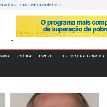
ilitar é alvo de tiros em Lauro de Freitas
”: Tia Milena revela fim da amizade com
t e aponta motivos
 após a Copa de 2026: volante Fabinho
s para o futuro da carreira
a: Três adolescentes desaparecem em
ia investiga possível conexão
admite à PF que ignorava “cultura de
has apontada pela ANAC
UNDO
POLÍTICA
ESPORTE
TURISMO E GASTRONOMIA 