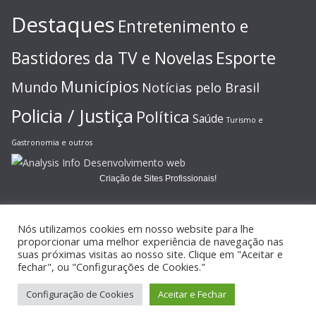
Destaques
Entretenimento e
Esporte
Bastidores da TV e Novelas
Municípios
Mundo
Notícias pelo Brasil
Policia / Justiça
Política
Saúde
Turismo e
Gastronomia e outros
Criação de Sites Profissionais!
Nós utilizamos cookies em nosso website para lhe
proporcionar uma melhor experiência de navegação nas
suas próximas visitas ao nosso site. Clique em "Aceitar e
Copyright © 2026
JORNAL GAZETA ONLINE
. Todos os direitos
fechar", ou "Configurações de Cookies."
reservados.
Configuração de Cookies
Aceitar e Fechar
Tema:
ColorMag
por ThemeGrill. Powered by
WordPress
.