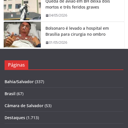
Queda de avião em BH deixa dois
mortos e três feridos graves
04/05/2026
Bolsonaro é levado a hospital em
Brasília para cirurgia no ombro
01/05/2026
Páginas
Bahia/Salvador
(337)
Brasil
(67)
Câmara de Salvador
(53)
Destaques
(1.713)