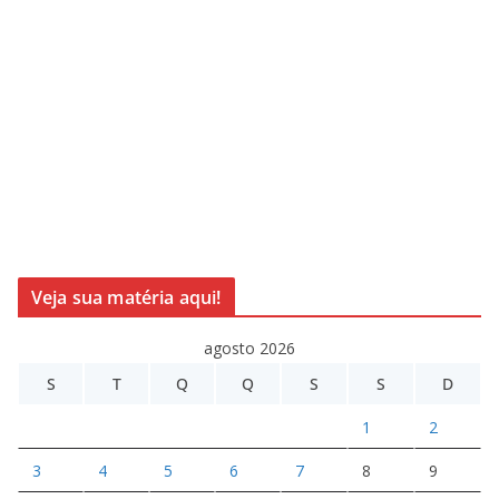
Veja sua matéria aqui!
agosto 2026
S
T
Q
Q
S
S
D
1
2
3
4
5
6
7
8
9