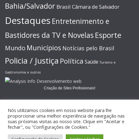
Bahia/Salvador
Brasil
Câmara de Salvador
Destaques
Entretenimento e
Esporte
Bastidores da TV e Novelas
Municípios
Mundo
Notícias pelo Brasil
Policia / Justiça
Política
Saúde
Turismo e
Gastronomia e outros
Criação de Sites Profissionais!
Nós utilizamos cookies em nosso website para lhe
proporcionar uma melhor experiência de navegação nas
suas próximas visitas ao nosso site. Clique em "Aceitar e
Copyright © 2026
JORNAL GAZETA ONLINE
. Todos os direitos
fechar", ou "Configurações de Cookies."
reservados.