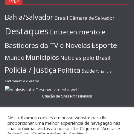
Bahia/Salvador
Brasil
Câmara de Salvador
Destaques
Entretenimento e
Esporte
Bastidores da TV e Novelas
Municípios
Mundo
Notícias pelo Brasil
Policia / Justiça
Política
Saúde
Turismo e
Gastronomia e outros
Criação de Sites Profissionais!
Nós utilizamos cookies em nosso website para lhe
proporcionar uma melhor experiência de navegação nas
suas próximas visitas ao nosso site. Clique em "Aceitar e
Copyright © 2026
JORNAL GAZETA ONLINE
. Todos os direitos
fechar", ou "Configurações de Cookies."