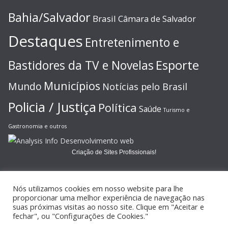
Bahia/Salvador
Brasil
Câmara de Salvador
Destaques
Entretenimento e
Esporte
Bastidores da TV e Novelas
Municípios
Mundo
Notícias pelo Brasil
Policia / Justiça
Política
Saúde
Turismo e
Gastronomia e outros
Criação de Sites Profissionais!
Nós utilizamos cookies em nosso website para lhe
proporcionar uma melhor experiência de navegação nas
suas próximas visitas ao nosso site. Clique em "Aceitar e
Copyright © 2026
JORNAL GAZETA ONLINE
. Todos os direitos
fechar", ou "Configurações de Cookies."
reservados.