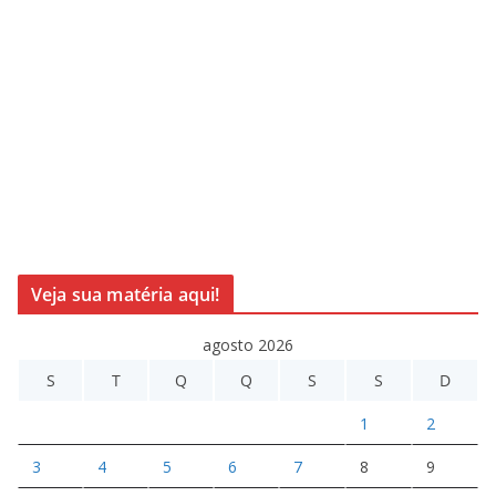
Veja sua matéria aqui!
agosto 2026
S
T
Q
Q
S
S
D
1
2
3
4
5
6
7
8
9