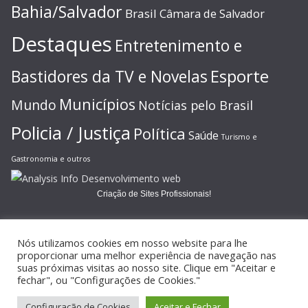
Bahia/Salvador
Brasil
Câmara de Salvador
Destaques
Entretenimento e
Esporte
Bastidores da TV e Novelas
Municípios
Mundo
Notícias pelo Brasil
Policia / Justiça
Política
Saúde
Turismo e
Gastronomia e outros
Criação de Sites Profissionais!
Nós utilizamos cookies em nosso website para lhe
proporcionar uma melhor experiência de navegação nas
suas próximas visitas ao nosso site. Clique em "Aceitar e
Copyright © 2026
JORNAL GAZETA ONLINE
. Todos os direitos
fechar", ou "Configurações de Cookies."
reservados.
Configuração de Cookies
Aceitar e Fechar