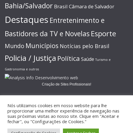
Bahia/Salvador
Brasil
Câmara de Salvador
Destaques
Entretenimento e
Esporte
Bastidores da TV e Novelas
Municípios
Mundo
Notícias pelo Brasil
Policia / Justiça
Política
Saúde
Turismo e
Gastronomia e outros
Criação de Sites Profissionais!
Nós utilizamos cookies em nosso website para lhe
proporcionar uma melhor experiência de navegação nas
suas próximas visitas ao nosso site. Clique em "Aceitar e
Copyright © 2026
JORNAL GAZETA ONLINE
. Todos os direitos
fechar", ou "Configurações de Cookies."
reservados.